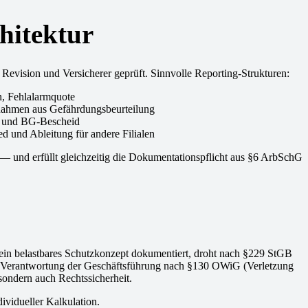
hitektur
 Revision und Versicherer geprüft. Sinnvolle Reporting-Strukturen:
n, Fehlalarmquote
nahmen aus Gefährdungsbeurteilung
g und BG-Bescheid
d und Ableitung für andere Filialen
n — und erfüllt gleichzeitig die Dokumentationspflicht aus §6 ArbSchG
 kein belastbares Schutzkonzept dokumentiert, droht nach §229 StGB
 die Verantwortung der Geschäftsführung nach §130 OWiG (Verletzung
, sondern auch Rechtssicherheit.
dividueller Kalkulation.