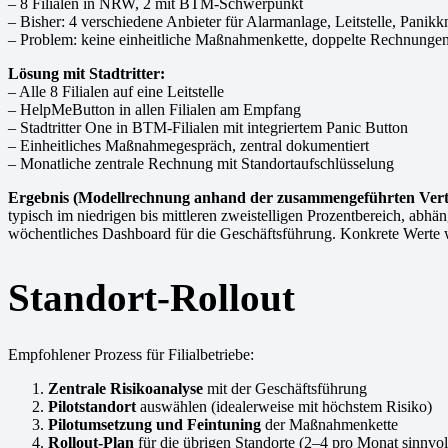
– 8 Filialen in NRW, 2 mit BTM-Schwerpunkt
– Bisher: 4 verschiedene Anbieter für Alarmanlage, Leitstelle, Panikk
– Problem: keine einheitliche Maßnahmenkette, doppelte Rechnungen,
Lösung mit Stadtritter:
– Alle 8 Filialen auf eine Leitstelle
– HelpMeButton in allen Filialen am Empfang
– Stadtritter One in BTM-Filialen mit integriertem Panic Button
– Einheitliches Maßnahmegespräch, zentral dokumentiert
– Monatliche zentrale Rechnung mit Standortaufschlüsselung
Ergebnis (Modellrechnung anhand der zusammengeführten Vert
typisch im niedrigen bis mittleren zweistelligen Prozentbereich, abh
wöchentliches Dashboard für die Geschäftsführung. Konkrete Werte we
Standort-Rollout
Empfohlener Prozess für Filialbetriebe:
Zentrale Risikoanalyse
mit der Geschäftsführung
Pilotstandort
auswählen (idealerweise mit höchstem Risiko)
Pilotumsetzung und Feintuning
der Maßnahmenkette
Rollout-Plan
für die übrigen Standorte (2–4 pro Monat sinnvol