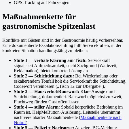
GPS-Tracking auf Fahrzeugen
Maßnahmenkette für
gastronomische Spitzenlast
Konflikte mit Gästen sind in der Gastronomie häufig vorhersehbar.
Eine dokumentierte Eskalationsstufung hilft Servicekräften, in der
konkreten Situation handlungsfähig zu bleiben:
Stufe 1 — verbale Klärung am Tisch:
Servicekraft
signalisiert Aufmerksamkeit, sucht Sachgrund (Wartezeit,
Reklamation), bietet konkrete Lösung an.
Stufe 2 — Schichtleitung dazu:
Bei Wiederholung oder
eskalierendem Tonfall holt die Servicekraft die Schichtleitung.
Codewort vereinbaren („Tisch 12 zur Übergabe“).
Stufe 3 — Hausverbot/Rauswurf:
Klare Ansage durch
Schichtleitung, dokumentiert. Rauswurf möglichst zu zweit,
Fluchtweg für den Gast offen lassen.
Stufe 4 — stiller Alarm:
Sobald körperliche Bedrohung im
Raum ist, HelpMeButton-Auslösung. Leitstelle übernimmt
nach vereinbarter Maßnahmenkette (
Maßnahmenkette nach
Notruf
).
Stufe 5 — Polizei + Nachsorge:
Anzeige, BG-Meldung,