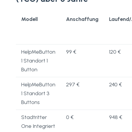
Modell
Anschaffung
Laufend/
HelpMeButton
99 €
120 €
1 Standort 1
Button
HelpMeButton
297 €
240 €
1 Standort 3
Buttons
Stadtritter
0 €
948 €
One Integriert