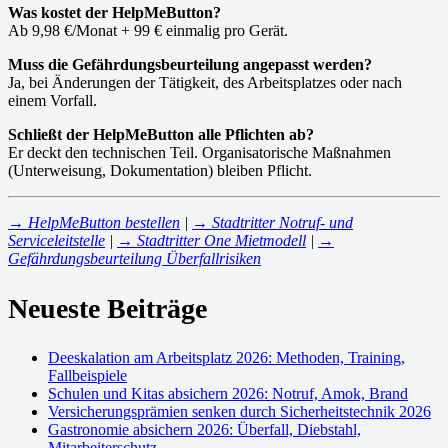
Was kostet der HelpMeButton?
Ab 9,98 €/Monat + 99 € einmalig pro Gerät.
Muss die Gefährdungsbeurteilung angepasst werden?
Ja, bei Änderungen der Tätigkeit, des Arbeitsplatzes oder nach
einem Vorfall.
Schließt der HelpMeButton alle Pflichten ab?
Er deckt den technischen Teil. Organisatorische Maßnahmen
(Unterweisung, Dokumentation) bleiben Pflicht.
→ HelpMeButton bestellen
|
→ Stadtritter Notruf- und
Serviceleitstelle
|
→ Stadtritter One Mietmodell
|
→
Gefährdungsbeurteilung Überfallrisiken
Neueste Beiträge
Deeskalation am Arbeitsplatz 2026: Methoden, Training,
Fallbeispiele
Schulen und Kitas absichern 2026: Notruf, Amok, Brand
Versicherungsprämien senken durch Sicherheitstechnik 2026
Gastronomie absichern 2026: Überfall, Diebstahl,
Mitarbeiterschutz